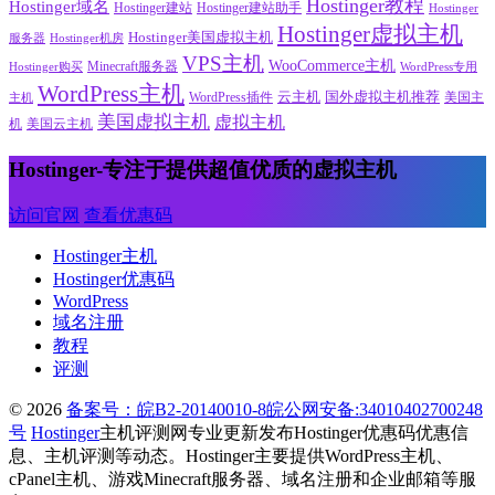
Hostinger教程
Hostinger域名
Hostinger建站
Hostinger建站助手
Hostinger
Hostinger虚拟主机
Hostinger美国虚拟主机
服务器
Hostinger机房
VPS主机
WooCommerce主机
Minecraft服务器
WordPress专用
Hostinger购买
WordPress主机
云主机
国外虚拟主机推荐
WordPress插件
美国主
主机
美国虚拟主机
虚拟主机
机
美国云主机
Hostinger-专注于提供超值优质的虚拟主机
访问官网
查看优惠码
Hostinger主机
Hostinger优惠码
WordPress
域名注册
教程
评测
© 2026
备案号：皖B2-20140010-8
皖公网安备:34010402700248
号
Hostinger
主机评测网专业更新发布Hostinger优惠码优惠信
息、主机评测等动态。Hostinger主要提供WordPress主机、
cPanel主机、游戏Minecraft服务器、域名注册和企业邮箱等服