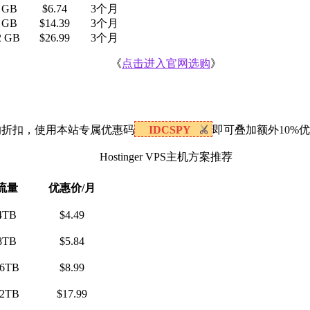
 GB
$6.74
3个月
 GB
$14.39
3个月
2 GB
$26.99
3个月
《
点击进入官网选购
》
67%的折扣，使用本站专属优惠码
IDCSPY
即可叠加额外10%优
Hostinger VPS主机方案推荐
流量
优惠价/月
4TB
$4.49
8TB
$5.84
16TB
$8.99
32TB
$17.99