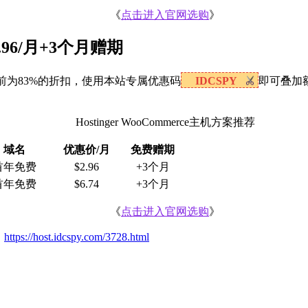
《
点击进入官网选购
》
2.96/月+3个月赠期
（官网目前为83%的折扣，使用本站专属优惠码
IDCSPY
即可叠加额
Hostinger WooCommerce主机方案推荐
域名
优惠价/月
免费赠期
首年免费
$2.96
+3个月
首年免费
$6.74
+3个月
《
点击进入官网选购
》
：
https://host.idcspy.com/3728.html