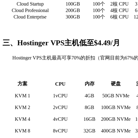
Cloud Startup
100GB
100个
2核 CPU
3
Cloud Professional
200GB
100个
4核 CPU
6
Cloud Enterprise
300GB
100个
6核 CPU
1
三、Hostinger VPS主机低至$4.49/月
Hostinger VPS主机最高可享70%的折扣（官网目前为
方案
内存
硬盘
CPU
KVM 1
1vCPU
4GB
50GB NVMe
KVM 2
2vCPU
8GB
100GB NVMe
KVM 4
4vCPU
16GB
200GB NVMe
KVM 8
8vCPU
32GB
400GB NVMe