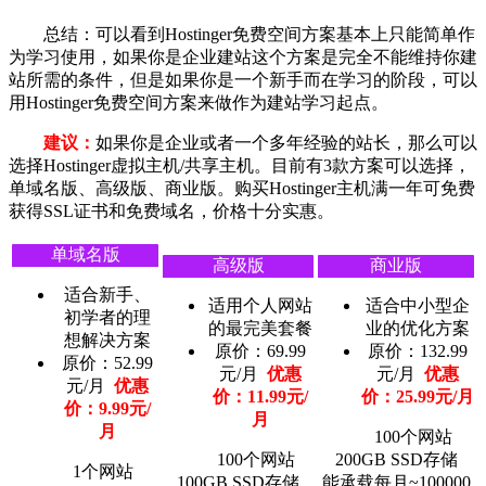
总结：可以看到Hostinger免费空间方案基本上只能简单作
为学习使用，如果你是企业建站这个方案是完全不能维持你建
站所需的条件，但是如果你是一个新手而在学习的阶段，可以
用Hostinger免费空间方案来做作为建站学习起点。
建议：
如果你是企业或者一个多年经验的站长，那么可以
选择Hostinger虚拟主机/共享主机。目前有3款方案可以选择，
单域名版、高级版、商业版。购买Hostinger主机满一年可免费
获得SSL证书和免费域名，价格十分实惠。
单域名版
高级版
商业版
适合新手、
适用个人网站
适合中小型企
初学者的理
的最完美套餐
业的优化方案
想解决方案
原价：69.99
原价：132.99
原价：52.99
元/月
优惠
元/月
优惠
元/月
优惠
价：11.99元/
价：25.99元/月
价：9.99元/
月
月
100个网站
100个网站
200GB SSD存储
1个网站
100GB SSD存储
能承载每月~100000